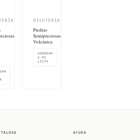
TERÍA
BISUTERÍA
s
Piedras
eciosas
Semipreciosas
Volcánica
AGREGAR
A MI
LISTA
GAR
A
ATÁLOGO
AYUDA