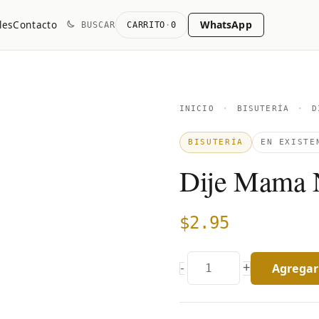
WhatsApp
les
Contacto
BUSCAR
CARRITO
·
0
Dije
INICIO
·
BISUTERÍA
·
DI
Mama
BISUTERÍA
EN EXISTE
Nacarado
Dije Mama 
quantity
$
2.95
Agregar 
+
-