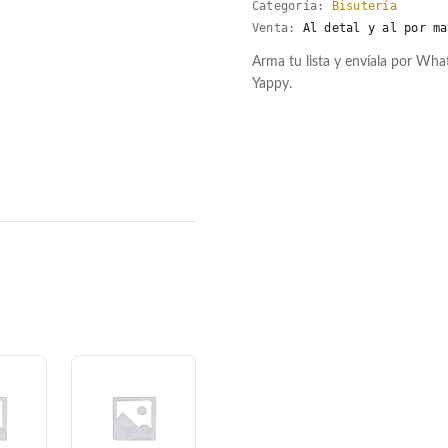
Categoría:
Bisutería
Venta:
Al detal y al por ma
Arma tu lista y envíala por Wh
Yappy.