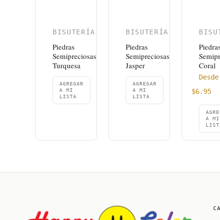
BISUTERÍA
BISUTERÍA
BISU
Piedras
Piedras
Piedra
Semipreciosas
Semipreciosas
Semipr
Turquesa
Jasper
Coral
Desde
AGREGAR
AGREGAR
A MI
A MI
$
6.95
LISTA
LISTA
AGRE
A MI
LIST
C