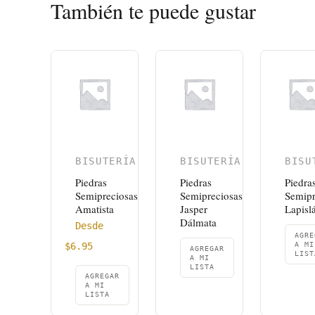
También te puede gustar
BISUTERÍA
BISUTERÍA
BISU
Piedras
Piedras
Piedra
Semipreciosas
Semipreciosas
Semipr
Amatista
Jasper
Lapisl
Dálmata
Desde
AGRE
$
6.95
A MI
AGREGAR
LIST
A MI
LISTA
AGREGAR
A MI
LISTA