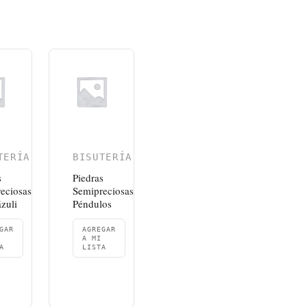
TERÍA
BISUTERÍA
s
Piedras
eciosas
Semipreciosas
ázuli
Péndulos
GAR
AGREGAR
A MI
A
LISTA