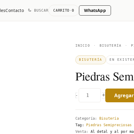
WhatsApp
les
Contacto
BUSCAR
CARRITO
·
0
Piedras
INICIO
·
BISUTERÍA
·
PI
Semipreciosas
BISUTERÍA
EN EXISTE
Hielo
Piedras Sem
quantity
Agregar 
+
-
Categoría:
Bisutería
Tag:
Piedras Semipreciosas
Venta:
Al detal y al por ma