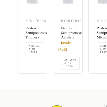
BISUTERÍA
BISUTERÍA
BISU
Piedras
Piedras
Piedra
Semipreciosas
Semipreciosas
Semipr
Turquesa
Amatista
Mixtas
Desde
AGREGAR
AGRE
A MI
$
6.95
A MI
LISTA
LIST
AGREGAR
A MI
LISTA
C