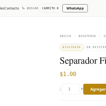
WhatsApp
les
Contacto
BUSCAR
CARRITO
·
0
Separador
INICIO
·
BISUTERÍA
·
SE
Filigrana
BISUTERÍA
EN EXISTE
quantity
Separador Fi
$
1.00
Agregar 
+
-