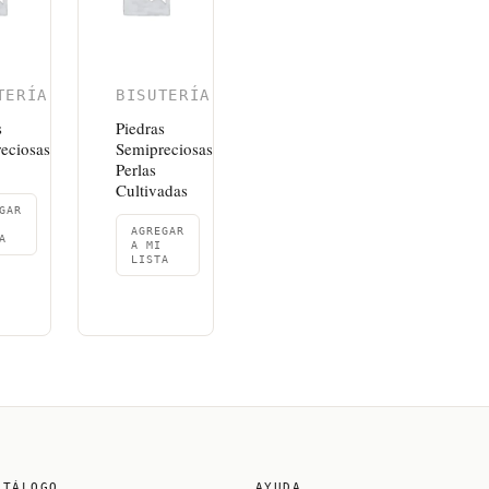
TERÍA
BISUTERÍA
s
Piedras
eciosas
Semipreciosas
Perlas
Cultivadas
GAR
AGREGAR
A
A MI
LISTA
ATÁLOGO
AYUDA