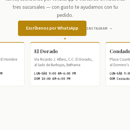
tres sucursales — con gusto te ayudamos con tu
pedido.
Escríbenos por WhatsApp
INSTAGRAM →
El Dorado
Condado
de El Hombre
Vía Ricardo J. Alfaro, C.C. El Dorado,
Plaza Country
al lado de Burbujas, Bethania
al Domino's 
PM
LUN–SÁB 9:00 AM–6:00 PM
LUN–SÁB 9:0
DOM 10:00 AM–6:00 PM
DOM Cerrado