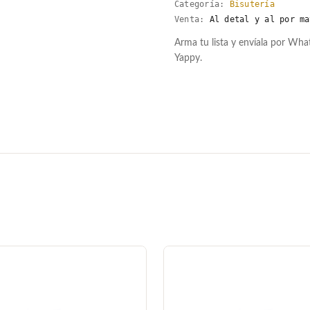
Categoría:
Bisutería
Venta:
Al detal y al por ma
Arma tu lista y envíala por Wh
Yappy.