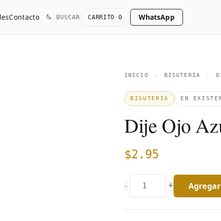
WhatsApp
les
Contacto
BUSCAR
CARRITO
·
0
Dije
INICIO
·
BISUTERÍA
·
DI
Ojo
BISUTERÍA
EN EXISTE
Azul
Dije Ojo Az
con
Colores
quantity
$
2.95
Agregar 
+
-