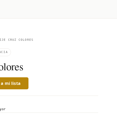
JE CRUZ COLORES
NCIA
olores
a mi lista
yor