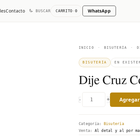
WhatsApp
les
Contacto
BUSCAR
CARRITO
·
0
Dije
INICIO
·
BISUTERÍA
·
DI
Cruz
BISUTERÍA
EN EXISTE
Colores
Dije Cruz C
quantity
Agregar 
+
-
Categoría:
Bisutería
Venta:
Al detal y al por ma