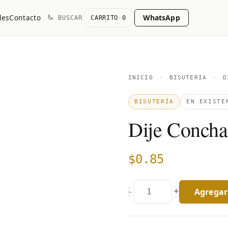
WhatsApp
les
Contacto
BUSCAR
CARRITO
·
0
Dije
INICIO
·
BISUTERÍA
·
DI
Concha
BISUTERÍA
EN EXISTE
del
Dije Concha
Mar
quantity
$
0.85
Agregar 
+
-