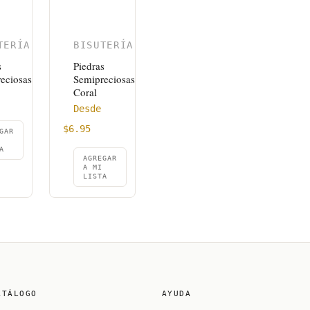
TERÍA
BISUTERÍA
s
Piedras
eciosas
Semipreciosas
Coral
Desde
$
6.95
GAR
A
AGREGAR
A MI
LISTA
ATÁLOGO
AYUDA