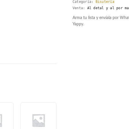
Categoría:
Bisutería
Venta:
Al detal y al por ma
Arma tu lista y envíala por Wh
Yappy.