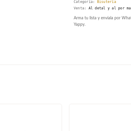
Categoría:
Bisutería
Venta:
Al detal y al por ma
Arma tu lista y envíala por Wh
Yappy.