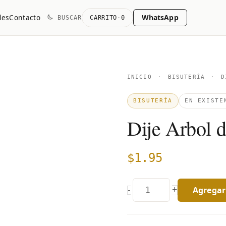
WhatsApp
les
Contacto
BUSCAR
CARRITO
·
0
Dije
INICIO
·
BISUTERÍA
·
DI
Arbol
BISUTERÍA
EN EXISTE
de
Dije Arbol d
la
Vida
Liso
$
1.95
quantity
Agregar 
+
-