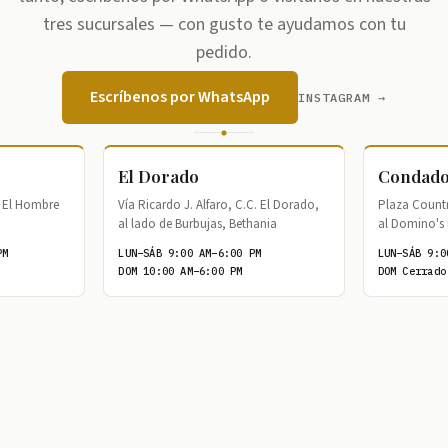
tres sucursales — con gusto te ayudamos con tu
pedido.
Escríbenos por WhatsApp
INSTAGRAM →
El Dorado
Condado
de El Hombre
Vía Ricardo J. Alfaro, C.C. El Dorado,
Plaza Country
al lado de Burbujas, Bethania
al Domino's 
PM
LUN–SÁB 9:00 AM–6:00 PM
LUN–SÁB 9:0
DOM 10:00 AM–6:00 PM
DOM Cerrado