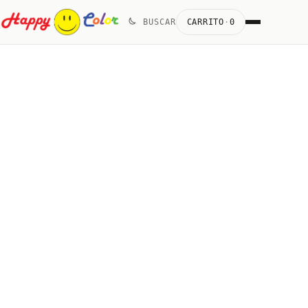
Skip
BUSCAR
CARRITO
·
0
to
content
Capuchón
quantity