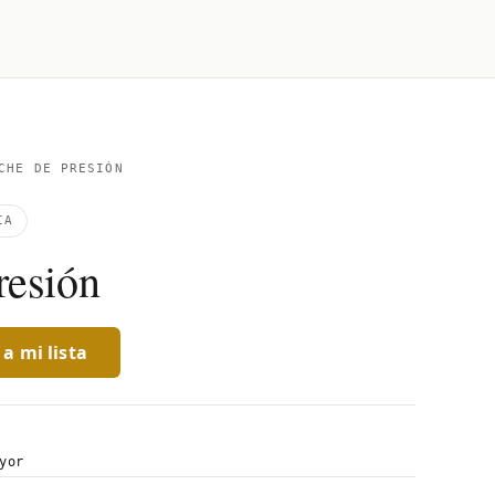
CHE DE PRESIÓN
IA
resión
a mi lista
yor