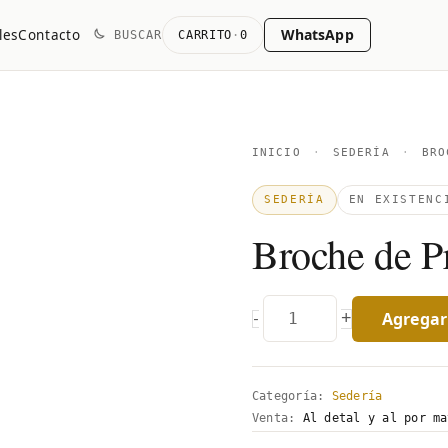
WhatsApp
les
Contacto
BUSCAR
CARRITO
·
0
Broche
INICIO
·
SEDERÍA
·
BRO
de
SEDERÍA
EN EXISTENC
Presión
Broche de P
quantity
Agregar 
+
-
Categoría:
Sedería
Venta:
Al detal y al por ma