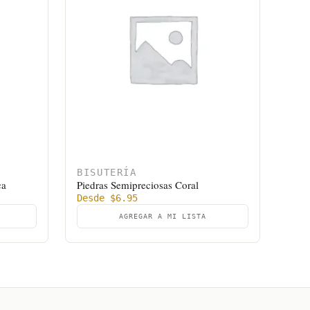
BISUTERÍA
ca
Piedras Semipreciosas Coral
Desde
$
6.95
AGREGAR A MI LISTA