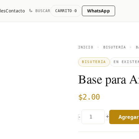
WhatsApp
les
Contacto
BUSCAR
CARRITO
·
0
Base
INICIO
·
BISUTERÍA
·
BA
para
BISUTERÍA
EN EXISTE
Aretes
Base para A
quantity
$
2.00
Agregar 
+
-