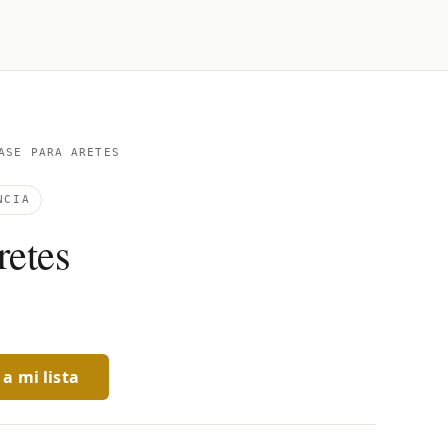
SE PARA ARETES
NCIA
retes
a mi lista