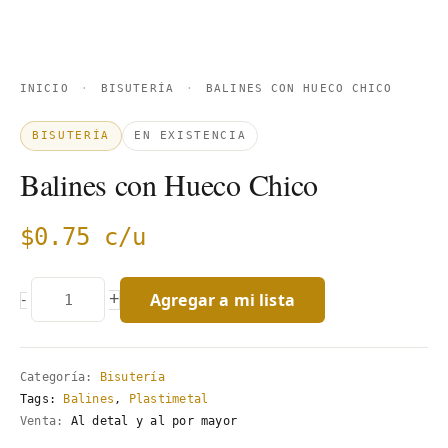
INICIO
·
BISUTERÍA
·
BALINES CON HUECO CHICO
BISUTERÍA
EN EXISTENCIA
Balines con Hueco Chico
$
0.75
c/u
Agregar a mi lista
+
-
Categoría:
Bisutería
Tags:
Balines
,
Plastimetal
Venta:
Al detal y al por mayor