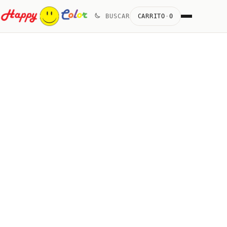
Skip
BUSCAR
CARRITO
·
0
to
content
Acrílico
quantity